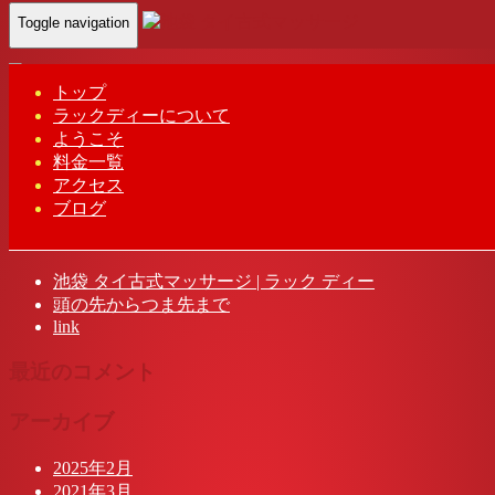
Toggle navigation
Home
-
明けま…
トップ
ラックディーについて
明けましておめでとうございます。
ようこそ
料金一覧
アクセス
ブログ
最近の投稿
池袋 タイ古式マッサージ | ラック ディー
頭の先からつま先まで
link
最近のコメント
アーカイブ
2025年2月
2021年3月