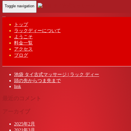
Toggle navigation
Home
-
アイコ…
トップ
ラックディーについて
アイコ(Aiko)ラック ディー タイ古式マッサージ | 池袋
ようこそ
料金一覧
アクセス
ブログ
最近の投稿
池袋 タイ古式マッサージ | ラック ディー
頭の先からつま先まで
link
最近のコメント
アーカイブ
2025年2月
2021年3月