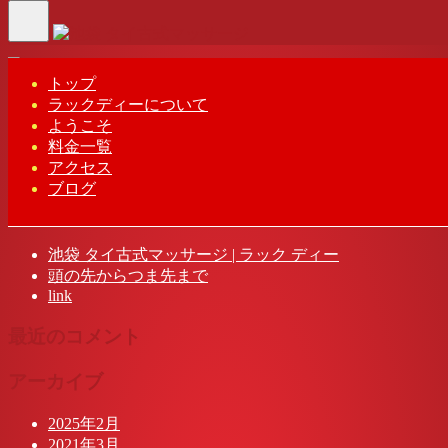
Toggle
Home
-
エミ(…
navigation
トップ
ラックディーについて
エミ(Emi)ラック ディー タイ古式マッサージ | 池袋
ようこそ
料金一覧
アクセス
ブログ
最近の投稿
池袋 タイ古式マッサージ | ラック ディー
頭の先からつま先まで
link
最近のコメント
アーカイブ
2025年2月
2021年3月