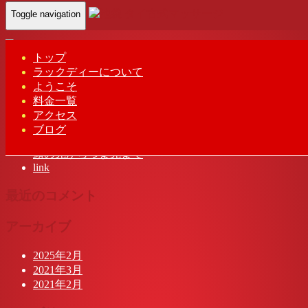
Toggle navigation
Home
-
ナツ(…
トップ
ラックディーについて
ようこそ
料金一覧
最近の投稿
アクセス
ブログ
池袋 タイ古式マッサージ | ラック ディー
頭の先からつま先まで
link
最近のコメント
アーカイブ
2025年2月
2021年3月
2021年2月