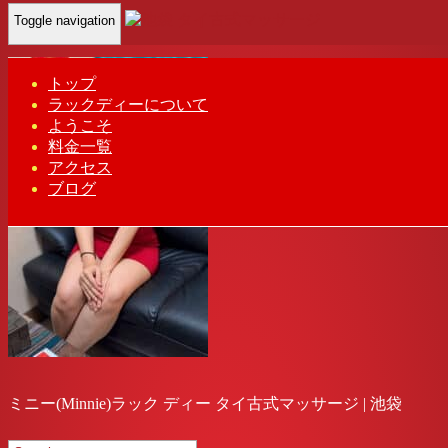
Toggle navigation
Home
-
ミニー…
トップ
ラックディーについて
ようこそ
料金一覧
アクセス
ブログ
ミニー(Minnie)ラック ディー タイ古式マッサージ | 池袋