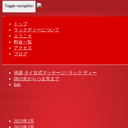
Toggle navigation
Home
-
リサ(…
トップ
ラックディーについて
リサ(Lisa)ラック ディー タイ古式マッサージ | 池袋
ようこそ
料金一覧
アクセス
ブログ
最近の投稿
池袋 タイ古式マッサージ | ラック ディー
頭の先からつま先まで
link
最近のコメント
アーカイブ
2025年2月
2021年3月