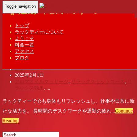
Toggle navigation
Tag: 池袋タイ古式マッサージ
Home
- 池袋タイ古式マッサージ
トップ
ラックディーについて
ようこそ
池袋 タイ古式マッサージ | ラック ディ
料金一覧
アクセス
ー
ブログ
gina
2025年2月1日
アロマオイルマッサージ
,
リラックスセットコース
,
リ
ラックス効果
, ...
ラックディーで心も身体もリフレッシュし、仕事や日常に新
たな活力を。 長時間のデスクワークや通勤の疲れ ..
Continue
Reading