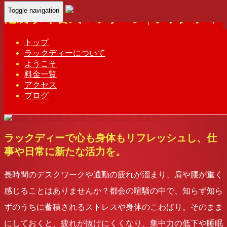
Toggle navigation
池袋 タイ古式マッサージ | ラック ディ
ー
トップ
ラックディーについて
gina
ようこそ
2025年2月1日
料金一覧
アロマオイルマッサージ
,
リラックスセットコース
,
リ
アクセス
ラックス効果
, ...
ブログ
Home
-
アロマオイルマッサージ
-
池袋 …
ラックディーで心も身体もリフレッシュし、仕
事や日常に新たな活力を。
長時間のデスクワークや通勤の疲れが溜まり、肩や腰が重く
感じることはありませんか？都会の喧騒の中で、知らず知ら
ずのうちに蓄積されるストレスや身体のこわばり。そのまま
にしておくと、疲れが抜けにくくなり、集中力の低下や睡眠