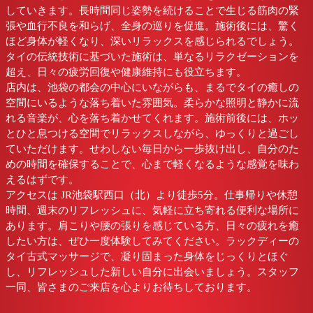
していきます。長時間同じ姿勢を続けることで生じる筋肉の緊
張や血行不良を和らげ、全身の巡りを促進。施術後には、驚く
ほど身体が軽くなり、深いリラックスを感じられるでしょう。
タイの伝統技術に基づいた施術は、単なるリラクゼーションを
超え、日々の疲労回復や健康維持にも役立ちます。
店内は、池袋の都会の中心にいながらも、まるでタイの癒しの
空間にいるような落ち着いた雰囲気。柔らかな照明と静かに流
れる音楽が、心を落ち着かせてくれます。施術前後には、ホッ
とひと息つける空間でリラックスしながら、ゆっくりと過ごし
ていただけます。せわしない毎日から一歩抜け出し、自分のた
めの時間を確保することで、心まで軽くなるような感覚を味わ
えるはずです。
アクセスは JR池袋駅西口（北）より徒歩5分。仕事帰りや休憩
時間、週末のリフレッシュに、気軽に立ち寄れる便利な場所に
あります。肩こりや腰の張りを感じている方、日々の疲れを癒
したい方は、ぜひ一度体験してみてください。ラックディーの
タイ古式マッサージで、凝り固まった身体をじっくりとほぐ
し、リフレッシュした新しい自分に出会いましょう。スタッフ
一同、皆さまのご来店を心よりお待ちしております。