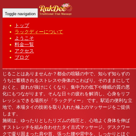
Home
-
Abo…
Toggle navigation
トップ
ラックディーについて
「ラックディー
ようこそ
池袋 タイ古式マッサージ | ラック ディー
料金一覧
で心も身体もリフレッシュし、仕事や日常に新
アクセス
たな活力を。」
ブログ
長時間のデスクワークや通勤の疲れが溜まり、肩や腰が重く感
じることはありませんか？都会の喧騒の中で、知らず知らずの
うちに蓄積されるストレスや身体のこわばり。そのままにして
おくと、疲れが抜けにくくなり、集中力の低下や睡眠の質の悪
化にもつながります。そんな日々の疲れを解消し、心身をリフ
レッシュできる場所が 「ラックディー」 です。駅近の便利な立
地で、本場タイの技術を取り入れた極上のマッサージをご提供
します。
施術は、ゆったりとしたリズムの指圧と、心地よく身体を伸ば
すストレッチを組み合わせたタイ古式マッサージ。デスクワー
クで凝り固まった肩や首、張った腰や背中を、しっかりとほぐ